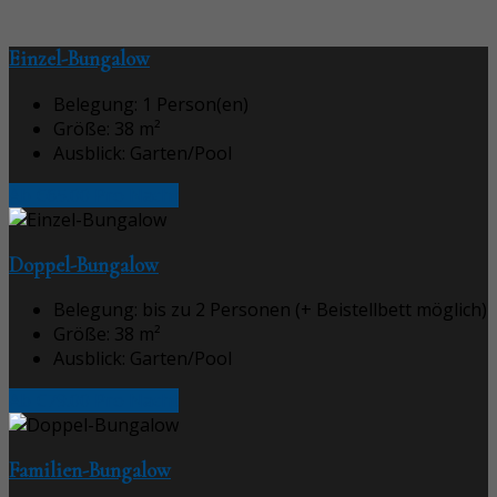
Einzel-Bungalow
Belegung:
1 Person(en)
Größe:
38 m²
Ausblick:
Garten/Pool
Ab €65.00 Pro Nacht
Doppel-Bungalow
Belegung:
bis zu 2 Personen (+ Beistellbett möglich)
Größe:
38 m²
Ausblick:
Garten/Pool
Ab €79.00 Pro Nacht
Familien-Bungalow