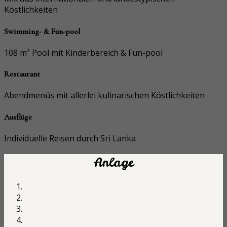
Köstlichkeiten
Swimming- & Fun-pool
108 m² Pool mit Kinderbereich & Fun-pool
Restaurant
Abendmenüs mit allerlei kulinarischen Köstlichkeiten
Ausflüge
Individuelle Reisen durch Sri Lanka
Anlage