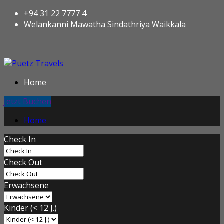
+94 31 22 7777 4
Welankanni Mawatha Sindathriya Waikkala
Home
Jetzt Buchen
Home
Check In
Check Out
Erwachsene
Kinder (< 12 J.)