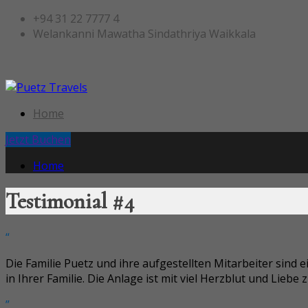
+94 31 22 7777 4
Welankanni Mawatha Sindathriya Waikkala
Home
Jetzt Buchen
Home
Testimonial #4
“
Die Familie Puetz und ihre aufgestellten Mitarbeiter sind
in Ihrer Familie. Die Anlage ist mit viel Herzblut und Lieb
”