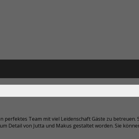
 ein perfektes Team mit viel Leidenschaft Gäste zu betreuen
e zum Detail von Jutta und Makus gestaltet worden. Sie könne