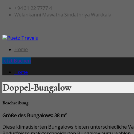
+94 31 22 7777 4
Welankanni Mawatha Sindathriya Waikkala
Home
Jetzt Buchen
Home
Doppel-Bungalow
Beschreibung
Größe des Bungalows: 38
m²
Diese klimatisierten Bungalows bieten unterschiedliche Var
Bedürfnisse maßgeschneiderten Bungalow auszuwählen.