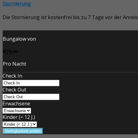
Stornierung
Die Stornierung ist kostenfrei bis zu 7 Tage vor der Anre
Bungalow von
€79.00
Pro Nacht
Check In
Check Out
Erwachsene
Kinder (< 12 J.)
Verfügbarkeit prüfen