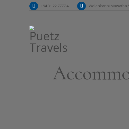
+94 31 22 7777 4
Welankanni Mawatha S
Accommod