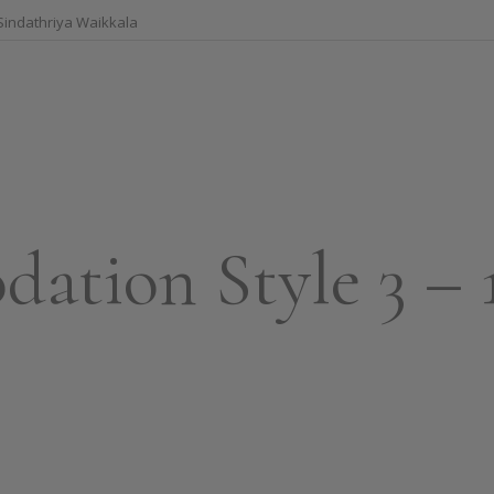
indathriya Waikkala
ation Style 3 – 