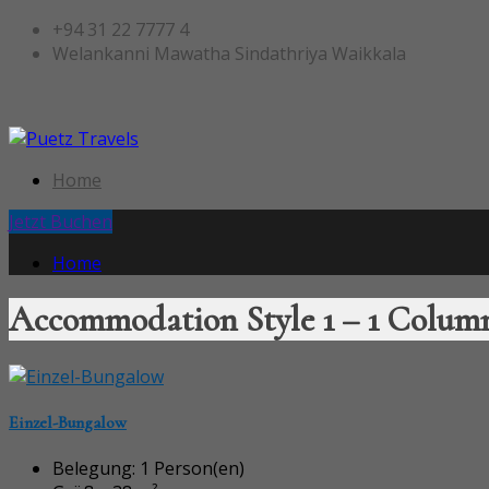
+94 31 22 7777 4
Welankanni Mawatha Sindathriya Waikkala
Home
Jetzt Buchen
Home
Accommodation Style 1 – 1 Colum
Einzel-Bungalow
Belegung:
1 Person(en)