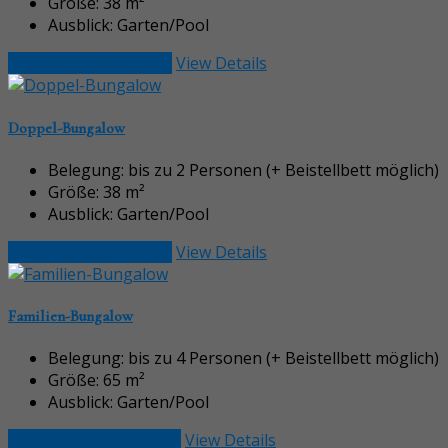
Größe:
38 m²
Ausblick:
Garten/Pool
from €65.00 per night
View Details
Doppel-Bungalow
Belegung:
bis zu 2 Personen (+ Beistellbett möglich)
Größe:
38 m²
Ausblick:
Garten/Pool
from €79.00 per night
View Details
Familien-Bungalow
Belegung:
bis zu 4 Personen (+ Beistellbett möglich)
Größe:
65 m²
Ausblick:
Garten/Pool
from €148.00 per night
View Details