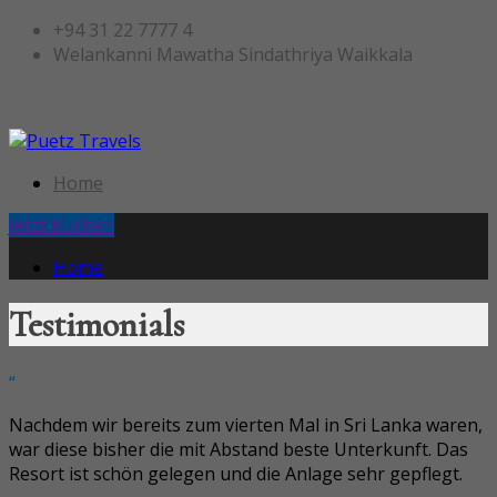
+94 31 22 7777 4
Welankanni Mawatha Sindathriya Waikkala
Home
Jetzt Buchen
Home
Testimonials
“
Nachdem wir bereits zum vierten Mal in Sri Lanka waren,
war diese bisher die mit Abstand beste Unterkunft. Das
Resort ist schön gelegen und die Anlage sehr gepflegt.