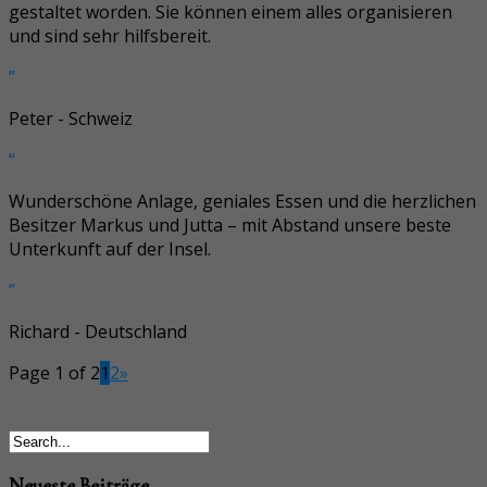
gestaltet worden. Sie können einem alles organisieren
und sind sehr hilfsbereit.
”
Peter - Schweiz
“
Wunderschöne Anlage, geniales Essen und die herzlichen
Besitzer Markus und Jutta – mit Abstand unsere beste
Unterkunft auf der Insel.
”
Richard - Deutschland
Page 1 of 2
1
2
»
Neueste Beiträge