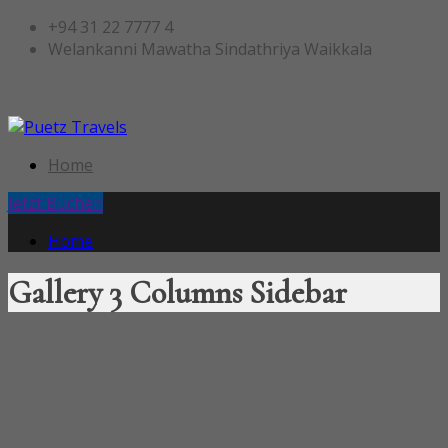
+94 31 22 7777 4
Welankanni Mawatha Sindathriya Waikkala
Home
Jetzt Buchen
Home
Gallery 3 Columns Sidebar